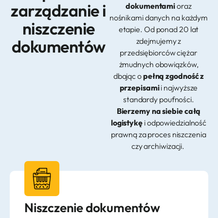
zarządzanie i
dokumentami
oraz
nośnikami danych na każdym
niszczenie
etapie. Od ponad 20 lat
dokumentów
zdejmujemy z
przedsiębiorców ciężar
żmudnych obowiązków,
dbając o
pełną zgodność z
przepisami
i najwyższe
standardy poufności.
Bierzemy na siebie całą
logistykę
i odpowiedzialność
prawną za proces niszczenia
czy archiwizacji.
Niszczenie dokumentów