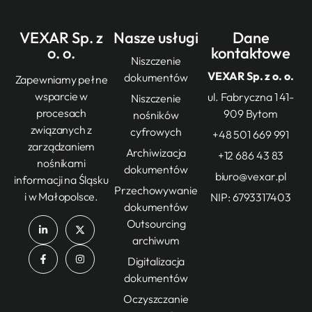
VEXAR Sp. z
Nasze usługi
Dane
o. o.
kontaktowe
Niszczenie
VEXAR Sp. z o. o.
dokumentów
Zapewniamy pełne
wsparcie w
ul. Fabryczna 1 41-
Niszczenie
procesach
909 Bytom
nośników
związanych z
cyfrowych
+48 501 669 991
zarządzaniem
Archiwizacja
+12 686 43 83
nośnikami
dokumentów
biuro@vexar.pl
informacji na Śląsku
Przechowywanie
i w Małopolsce.
NIP: 6793317403
dokumentów
Outsourcing
archiwum
Digitalizacja
dokumentów
Oczyszczanie