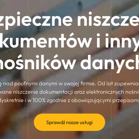
pieczne niszcz
kumentów i inn
nośników danyc
lę nad poufnymi danymi w swojej firmie. Od lat zapewni
kowane niszczenie dokumentacji oraz elektronicznych nośn
dyskretnie i w 100% zgodnie z obowiązującymi przepisami
Sprawdź nasze usługi