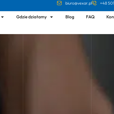
biuro@vexar.pl
+48 501
Gdzie działamy
Blog
FAQ
Kon