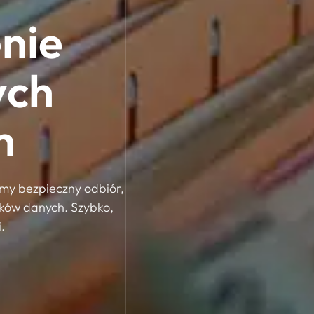
enie
ych
h
amy bezpieczny odbiór,
ików danych. Szybko,
.