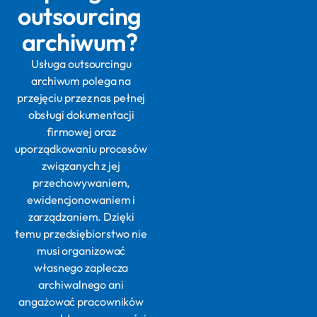
outsourcing
archiwum?
Usługa outsourcingu
archiwum polega na
przejęciu przez nas pełnej
obsługi dokumentacji
firmowej oraz
uporządkowaniu procesów
związanych z jej
przechowywaniem,
ewidencjonowaniem i
zarządzaniem. Dzięki
temu przedsiębiorstwo nie
musi organizować
własnego zaplecza
archiwalnego ani
angażować pracowników