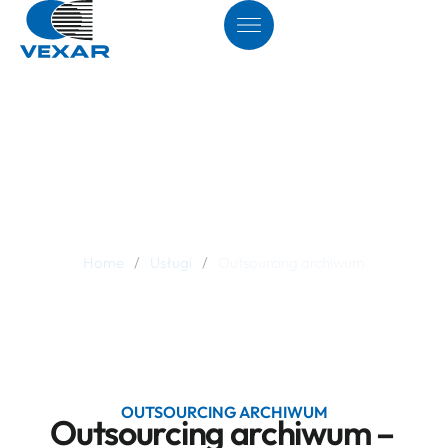
Outsourcing
archiwum
Home
/
Usługi
/
Outsourcing archiwum
OUTSOURCING ARCHIWUM
Outsourcing archiwum –