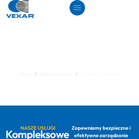
Dąbrowa Górnicza
Home
/
Gdzie działamy
/
Dąbrowa Górnicza
NASZE USŁUGI
Zapewniamy bezpieczne i
Kompleksowe
efektywne zarządzanie