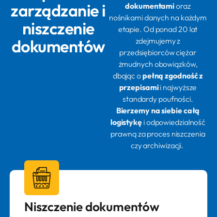
zarządzanie i
dokumentami
oraz
nośnikami danych na każdym
niszczenie
etapie. Od ponad 20 lat
dokumentów
zdejmujemy z
przedsiębiorców ciężar
żmudnych obowiązków,
dbając o
pełną zgodność z
przepisami
i najwyższe
standardy poufności.
Bierzemy na siebie całą
logistykę
i odpowiedzialność
prawną za proces niszczenia
czy archiwizacji.
Niszczenie dokumentów