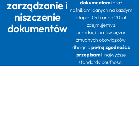
zarządzanie i
dokumentami
oraz
nośnikami danych na każdym
niszczenie
etapie. Od ponad 20 lat
dokumentów
zdejmujemy z
przedsiębiorców ciężar
żmudnych obowiązków,
dbając o
pełną zgodność z
przepisami
i najwyższe
standardy poufności.
Bierzemy na siebie całą
logistykę
i odpowiedzialność
prawną za proces niszczenia
czy archiwizacji.
Niszczenie dokumentów